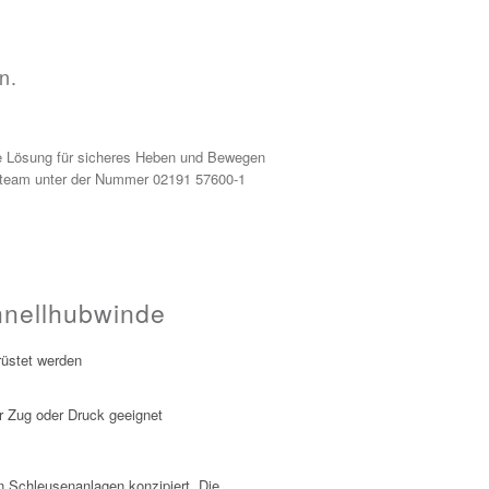
n.
ge Lösung für sicheres Heben und Bewegen
ceteam unter der Nummer 02191 57600-1
hnellhubwinde
rüstet werden
r Zug oder Druck geeignet
n Schleusenanlagen konzipiert. Die