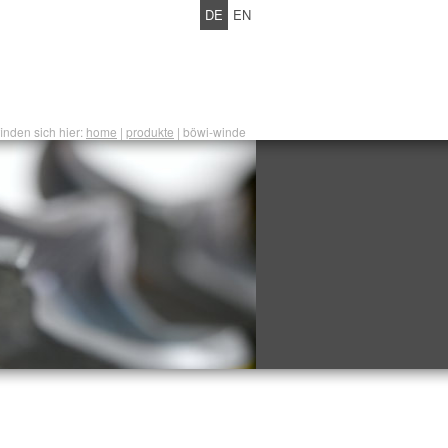
DE
EN
inden sich hier:
home
|
produkte
| böwi-winde