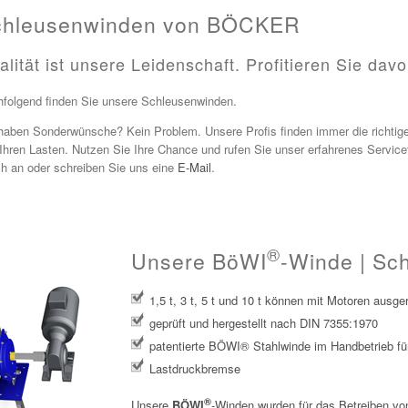
chleusenwinden von BÖCKER
alität ist unsere Leidenschaft. Profitieren Sie davo
folgend finden Sie unsere Schleusenwinden.
haben Sonderwünsche? Kein Problem. Unsere Profis finden immer die richti
Ihren Lasten. Nutzen Sie Ihre Chance und rufen Sie unser erfahrenes Servi
ch an oder schreiben Sie uns eine
E-Mail
.
®
Unsere BöWI
-Winde | Sc
1,5 t, 3 t, 5 t und 10 t können mit Motoren ausge
geprüft und hergestellt nach DIN 7355:1970
patentierte BÖWI® Stahlwinde im Handbetrieb fü
Lastdruckbremse
®
Unsere
BÖWI
-Winden wurden für das Betreiben vo