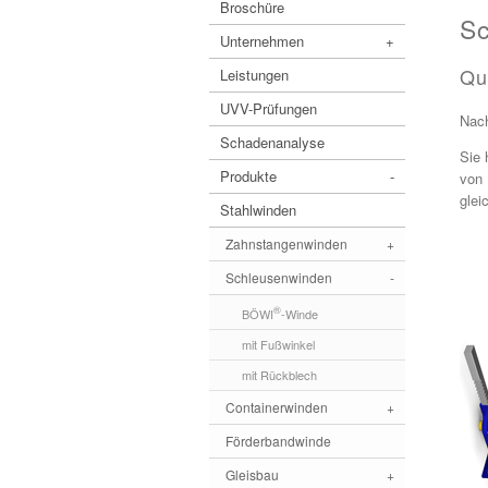
Broschüre
S
Unternehmen
+
Qu
Leistungen
UVV-Prüfungen
Nach
Schadenanalyse
Sie 
Produkte
-
von 
glei
Stahlwinden
Zahnstangenwinden
+
Schleusenwinden
-
®
BÖWI
-Winde
mit Fußwinkel
mit Rückblech
Containerwinden
+
Förderbandwinde
Gleisbau
+